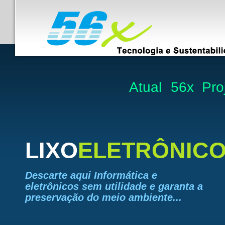
Atual
56x
Pro
LIXO
ELETRÔNIC
Descarte aqui Informática e
eletrônicos sem utilidade e garanta a
preservação do meio ambiente...